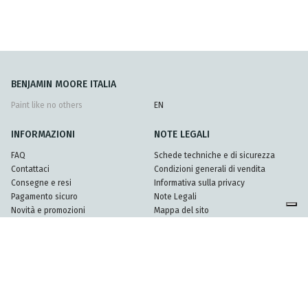
BENJAMIN MOORE ITALIA
Paint like no others
EN
INFORMAZIONI
NOTE LEGALI
FAQ
Schede techniche e di sicurezza
Contattaci
Condizioni generali di vendita
Consegne e resi
Informativa sulla privacy
Pagamento sicuro
Note Legali
Novità e promozioni
Mappa del sito
Partners
© 2026 Mundel srl - Partita Iva 08396920962