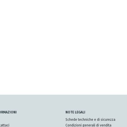
ORMAZIONI
NOTE LEGALI
Schede techniche e di sicurezza
attaci
Condizioni generali di vendita