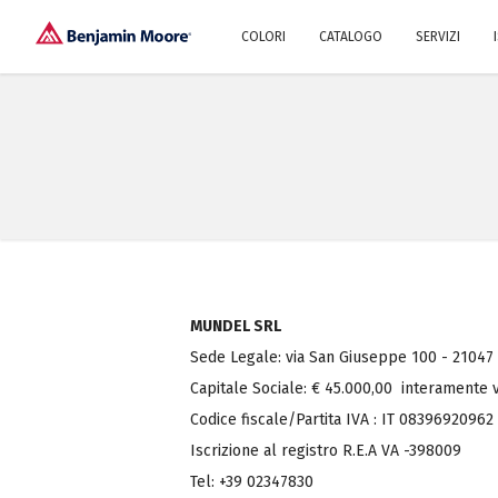
COLORI
CATALOGO
SERVIZI
Esplora i nostri colori
Perché noi?
Storia
Impegno 
Colori per famiglia
Collezione Colori
Pitture per interni
Brand Ambassador
Trova l'ispirazione
Pitture 
Progett
Consigli
MUNDEL SRL
Sede Legale: via San Giuseppe 100 - 21047
Capitale Sociale: € 45.000,00 interamente 
Codice fiscale/Partita IVA : IT 08396920962
Iscrizione al registro R.E.A VA -398009
Tel: +39 02347830