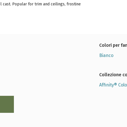
 cast. Popular for trim and ceilings, frostine
Gardenia
Steam
Dolphin
AF-10
AF-15
AF-715
Colori per fa
Bianco
Collezione co
Affinity® Colo