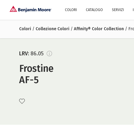
COLORI
CATALOGO
SERVIZI
Colori
/
Collezione Colori
Esplora i nostri colori
/
Affinity® Color Collection
/ Fro
Perché noi?
Storia
Impegno 
Colori per famiglia
Collezione Colori
LRV:
86.05
Pitture per interni
Brand Ambassador
Trova l'ispirazione
Pitture 
Progett
Consigli
Frostine
AF-5