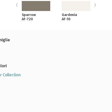
Sparrow
Gardenia
Stea
AF-720
AF-10
AF-15
miglia
lori
r Collection