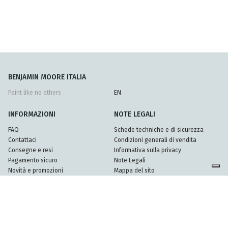
BENJAMIN MOORE ITALIA
Paint like no others
EN
INFORMAZIONI
NOTE LEGALI
FAQ
Schede techniche e di sicurezza
Contattaci
Condizioni generali di vendita
Consegne e resi
Informativa sulla privacy
Pagamento sicuro
Note Legali
Novità e promozioni
Mappa del sito
Partners
© 2026 Mundel srl - Partita Iva 08396920962