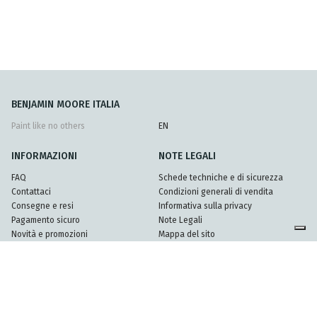
BENJAMIN MOORE ITALIA
Paint like no others
EN
INFORMAZIONI
NOTE LEGALI
FAQ
Schede techniche e di sicurezza
Contattaci
Condizioni generali di vendita
Consegne e resi
Informativa sulla privacy
Pagamento sicuro
Note Legali
Novità e promozioni
Mappa del sito
Partners
© 2026 Mundel srl - Partita Iva 08396920962